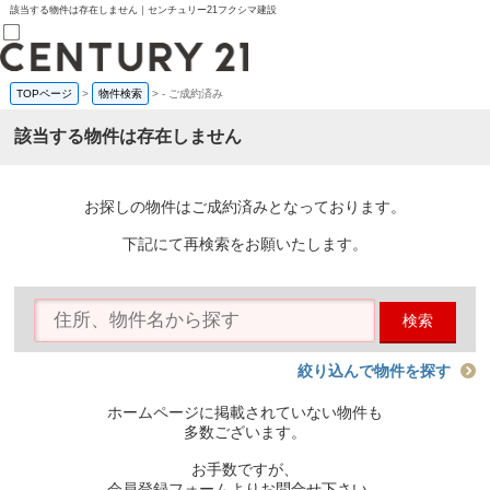
該当する物件は存在しません｜センチュリー21フクシマ建設
TOPページ
>
物件検索
>
-
ご成約済み
売買部
0120-800-844
該当する物件は存在しません
賃貸部
03-6912-3505
購入
会員メニュー
お探しの物件はご成約済みとなっております。
新規会員登録
ログイン
下記にて再検索をお願いたします。
お気に入り物件一覧
物件閲覧履歴
物件を探す
検索
購入TOP
条件から探す
学区から探す
絞り込んで物件を探す
町名から探す
マップで探す
ホームページに掲載されていない物件も
住宅ローン控除シミュレータ
多数ございます。
新築戸建て
中古戸建て
お手数ですが、
マンション
会員登録フォームよりお問合せ下さい。