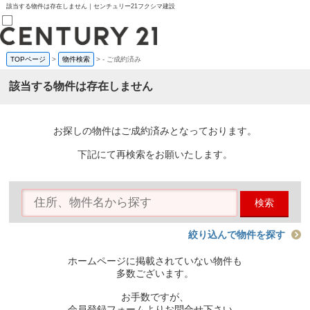
該当する物件は存在しません｜センチュリー21フクシマ建設
TOPページ
>
物件検索
>
-
ご成約済み
売買部
0120-800-844
該当する物件は存在しません
賃貸部
03-6912-3505
購入
会員メニュー
お探しの物件はご成約済みとなっております。
新規会員登録
ログイン
下記にて再検索をお願いたします。
お気に入り物件一覧
物件閲覧履歴
物件を探す
検索
購入TOP
条件から探す
学区から探す
絞り込んで物件を探す
町名から探す
マップで探す
ホームページに掲載されていない物件も
住宅ローン控除シミュレータ
多数ございます。
新築戸建て
中古戸建て
お手数ですが、
マンション
会員登録フォームよりお問合せ下さい。