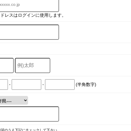
アドレスはログインに使用します。
-
-
(半角数字)
確認のうえ下記にチェックして下さい。