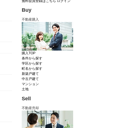
無料会員登録はこちら
ログイン
Buy
不動産購入
購入TOP
条件から探す
学区から探す
町名から探す
新築戸建て
中古戸建て
マンション
土地
Sell
不動産売却