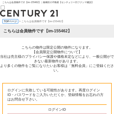
こちらは会員物件です【im-155462】｜板橋区の不動産【センチュリー21フクシマ建設】
TOPページ
> こちらは会員物件です【im-155462】
売買部
0120-800-844
こちらは会員物件です【im-155462】
賃貸部
03-6912-3505
購入
会員メニュー
こちらの物件は限定公開の物件になります。
新規会員登録
【会員限定公開物件について】
ログイン
当社は売主様のプライバシー保護や価格未定などにより、一般公開がで
お気に入り物件一覧
きない最新物件があります。
物件閲覧履歴
より多くの物件をご覧になりたいお客様は「無料会員」にご登録くださ
物件を探す
い。
購入TOP
条件から探す
学区から探す
町名から探す
ログインに失敗している可能性があります。再度ログイン
マップで探す
ID・パスワードをご入力いただくか、登録情報をお忘れの方
住宅ローン控除シミュレータ
はお問合せ下さい。
新築戸建て
中古戸建て
ログインID
マンション