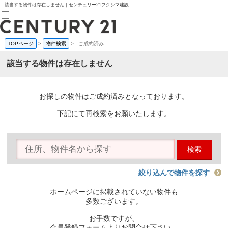
該当する物件は存在しません｜センチュリー21フクシマ建設
TOPページ
>
物件検索
>
-
ご成約済み
売買部
0120-800-844
該当する物件は存在しません
賃貸部
03-6912-3505
購入
会員メニュー
お探しの物件はご成約済みとなっております。
新規会員登録
ログイン
下記にて再検索をお願いたします。
お気に入り物件一覧
物件閲覧履歴
物件を探す
検索
購入TOP
条件から探す
学区から探す
絞り込んで物件を探す
町名から探す
マップで探す
ホームページに掲載されていない物件も
住宅ローン控除シミュレータ
多数ございます。
新築戸建て
中古戸建て
お手数ですが、
マンション
会員登録フォームよりお問合せ下さい。