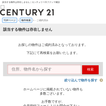
該当する物件は存在しません｜センチュリー21フクシマ建設
TOPページ
>
物件検索
>
-
ご成約済み
売買部
0120-800-844
該当する物件は存在しません
賃貸部
03-6912-3505
購入
会員メニュー
お探しの物件はご成約済みとなっております。
新規会員登録
ログイン
下記にて再検索をお願いたします。
お気に入り物件一覧
物件閲覧履歴
物件を探す
検索
購入TOP
条件から探す
学区から探す
絞り込んで物件を探す
町名から探す
マップで探す
ホームページに掲載されていない物件も
住宅ローン控除シミュレータ
多数ございます。
新築戸建て
中古戸建て
お手数ですが、
マンション
会員登録フォームよりお問合せ下さい。