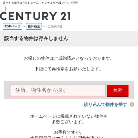
該当する物件は存在しません｜センチュリー21フクシマ建設
TOPページ
>
物件検索
>
-
ご成約済み
売買部
0120-800-844
該当する物件は存在しません
賃貸部
03-6912-3505
購入
会員メニュー
お探しの物件はご成約済みとなっております。
新規会員登録
ログイン
下記にて再検索をお願いたします。
お気に入り物件一覧
物件閲覧履歴
物件を探す
検索
購入TOP
条件から探す
学区から探す
絞り込んで物件を探す
町名から探す
マップで探す
ホームページに掲載されていない物件も
住宅ローン控除シミュレータ
多数ございます。
新築戸建て
中古戸建て
お手数ですが、
マンション
会員登録フォームよりお問合せ下さい。