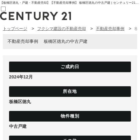
【板橋区徳丸・戸建・不動産売却】【不動産売却事例】 板橋区徳丸の中古戸建 | センチュリー21フクシマ建設 | 板橋区の不動産【センチュリー21フクシマ建設】
トップページ
フクシマ建設の不動産売却
不動産売却事例
板
売買部
0120-800-844
賃貸部
不動産売却事例
板橋区徳丸の中古戸建
03-6912-3505
購入
会員メニュー
新規会員登録
ログイン
お気に入り物件一覧
2024年12月
物件閲覧履歴
物件を探す
購入TOP
条件から探す
板橋区徳丸
学区から探す
町名から探す
マップで探す
住宅ローン控除シミュレータ
新築戸建て
中古戸建
中古戸建て
マンション