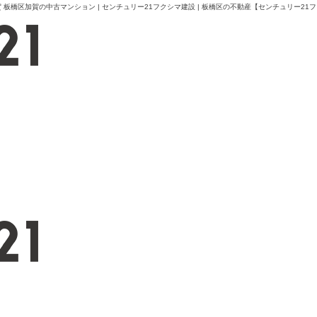
橋区加賀の中古マンション | センチュリー21フクシマ建設 | 板橋区の不動産【センチュリー21