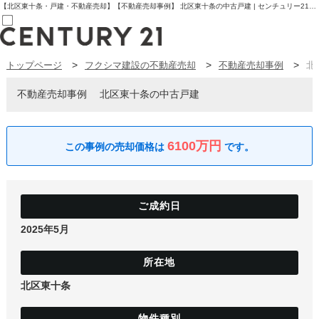
【北区東十条・戸建・不動産売却】【不動産売却事例】 北区東十条の中古戸建 | センチュリー21フクシマ建設 | 板橋区の不動産【センチュリー21フクシマ建設】
トップページ
フクシマ建設の不動産売却
不動産売却事例
北
売買部
0120-800-844
賃貸部
不動産売却事例
北区東十条の中古戸建
03-6912-3505
購入
会員メニュー
新規会員登録
6100万円
ログイン
お気に入り物件一覧
物件閲覧履歴
物件を探す
購入TOP
条件から探す
2025年5月
学区から探す
町名から探す
マップで探す
住宅ローン控除シミュレータ
新築戸建て
北区東十条
中古戸建て
マンション