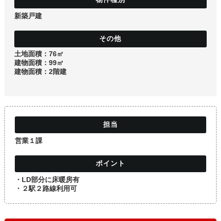
土地
新築戸建
土地面積：76㎡
建物面積：99㎡
建物面積：2階建
営業１課
・LD部分に床暖房有
・２駅２路線利用可