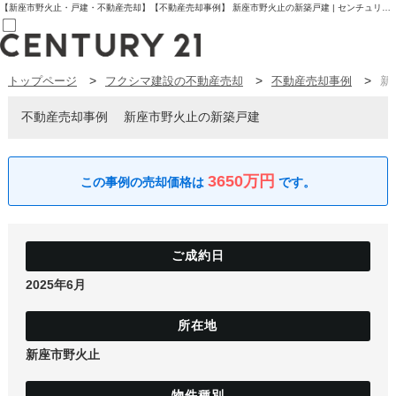
【新座市野火止・戸建・不動産売却】【不動産売却事例】 新座市野火止の新築戸建 | センチュリー21フクシマ建設 | 板橋区の不動産【センチュリー21フクシマ建設】
トップページ
フクシマ建設の不動産売却
不動産売却事例
新
売買部
0120-800-844
賃貸部
不動産売却事例
新座市野火止の新築戸建
03-6912-3505
購入
会員メニュー
新規会員登録
3650万円
ログイン
お気に入り物件一覧
物件閲覧履歴
物件を探す
購入TOP
条件から探す
2025年6月
学区から探す
町名から探す
マップで探す
住宅ローン控除シミュレータ
新築戸建て
新座市野火止
中古戸建て
マンション