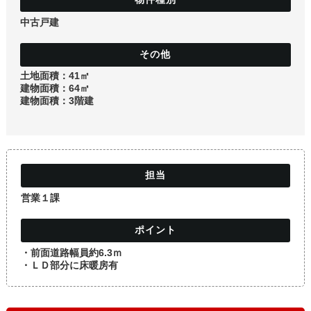
土地
中古戸建
土地面積：41㎡
建物面積：64㎡
建物面積：3階建
営業１課
・前面道路幅員約6.3ｍ
・ＬＤ部分に床暖房有