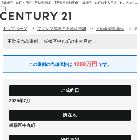
【板橋区中丸町・戸建・不動産売却】【不動産売却事例】 板橋区中丸町の中古戸建 | センチュリー21フクシマ建設 | 板橋区の不動産【センチュリー21フクシマ建設】
トップページ
フクシマ建設の不動産売却
不動産売却事例
板
売買部
0120-800-844
賃貸部
不動産売却事例
板橋区中丸町の中古戸建
03-6912-3505
購入
会員メニュー
新規会員登録
4680万円
ログイン
お気に入り物件一覧
物件閲覧履歴
物件を探す
購入TOP
条件から探す
2025年7月
学区から探す
町名から探す
マップで探す
住宅ローン控除シミュレータ
新築戸建て
板橋区中丸町
中古戸建て
マンション