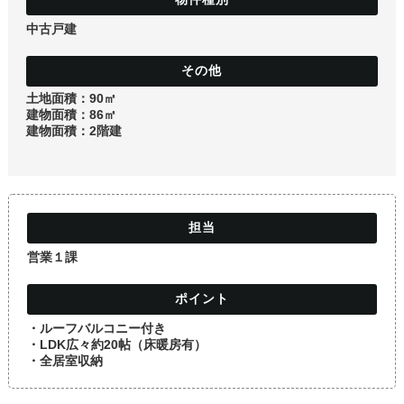
土地
中古戸建
土地面積：90㎡
建物面積：86㎡
建物面積：2階建
営業１課
・ルーフバルコニー付き
・LDK広々約20帖（床暖房有）
・全居室収納