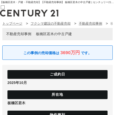
【板橋区若木・戸建・不動産売却】【不動産売却事例】 板橋区若木の中古戸建 | センチュリー21フクシマ建設 | 板橋区の不動産【センチュリー21フクシマ建設】
トップページ
フクシマ建設の不動産売却
不動産売却事例
板
売買部
0120-800-844
賃貸部
不動産売却事例
板橋区若木の中古戸建
03-6912-3505
購入
会員メニュー
新規会員登録
3690万円
ログイン
お気に入り物件一覧
物件閲覧履歴
物件を探す
購入TOP
条件から探す
2025年10月
学区から探す
町名から探す
マップで探す
住宅ローン控除シミュレータ
新築戸建て
板橋区若木
中古戸建て
マンション