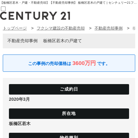
【板橋区若木・戸建・不動産売却】【不動産売却事例】 板橋区若木の戸建て | センチュリー21フクシマ建設 | 板橋区の不動産【センチュリー21フクシマ建設】
トップページ
フクシマ建設の不動産売却
不動産売却事例
板
売買部
0120-800-844
賃貸部
不動産売却事例
板橋区若木の戸建て
03-6912-3505
購入
会員メニュー
新規会員登録
3600万円
ログイン
お気に入り物件一覧
物件閲覧履歴
物件を探す
購入TOP
条件から探す
2020年3月
学区から探す
町名から探す
マップで探す
住宅ローン控除シミュレータ
新築戸建て
板橋区若木
中古戸建て
マンション