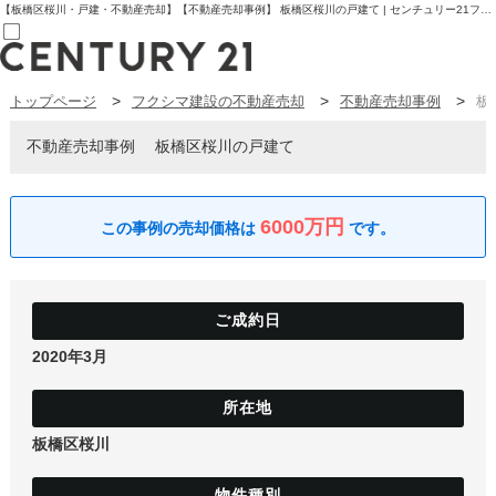
【板橋区桜川・戸建・不動産売却】【不動産売却事例】 板橋区桜川の戸建て | センチュリー21フクシマ建設 | 板橋区の不動産【センチュリー21フクシマ建設】
トップページ
フクシマ建設の不動産売却
不動産売却事例
板
売買部
0120-800-844
賃貸部
不動産売却事例
板橋区桜川の戸建て
03-6912-3505
購入
会員メニュー
新規会員登録
6000万円
ログイン
お気に入り物件一覧
物件閲覧履歴
物件を探す
購入TOP
条件から探す
2020年3月
学区から探す
町名から探す
マップで探す
住宅ローン控除シミュレータ
新築戸建て
板橋区桜川
中古戸建て
マンション