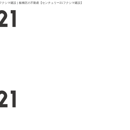
フクシマ建設 | 板橋区の不動産【センチュリー21フクシマ建設】