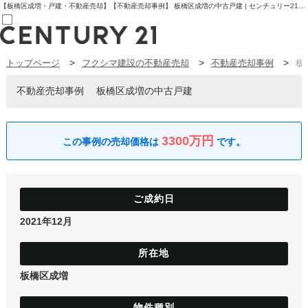
【板橋区成増・戸建・不動産売却】【不動産売却事例】 板橋区成増の中古戸建 | センチュリー21フクシマ建設 | 板橋区の不動産【センチュリー21フクシマ建設】
トップページ
フクシマ建設の不動産売却
不動産売却事例
板
売買部
0120-800-844
賃貸部
不動産売却事例
板橋区成増の中古戸建
03-6912-3505
購入
会員メニュー
新規会員登録
3300万円
ログイン
お気に入り物件一覧
物件閲覧履歴
物件を探す
購入TOP
条件から探す
2021年12月
学区から探す
町名から探す
マップで探す
住宅ローン控除シミュレータ
新築戸建て
板橋区成増
中古戸建て
マンション