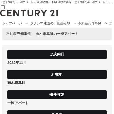
【志木市幸町・一棟アパート・不動産売却】【不動産売却事例】 志木市幸町の一棟アパート | センチュリー21フクシマ建設 | 板橋区の不動産【センチュリー21フクシマ建設】
トップページ
フクシマ建設の不動産売却
不動産売却事例
志
売買部
0120-800-844
賃貸部
不動産売却事例
志木市幸町の一棟アパート
03-6912-3505
購入
会員メニュー
新規会員登録
ログイン
お気に入り物件一覧
2022年11月
物件閲覧履歴
物件を探す
購入TOP
条件から探す
志木市幸町
学区から探す
町名から探す
マップで探す
住宅ローン控除シミュレータ
新築戸建て
一棟アパート
中古戸建て
マンション