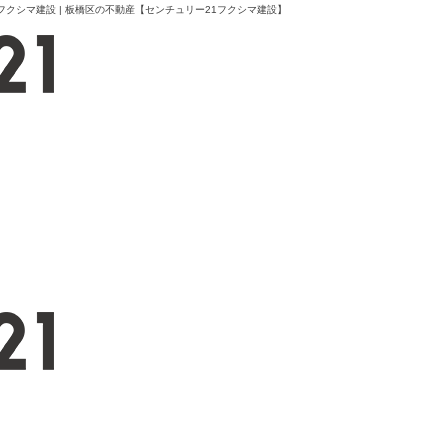
フクシマ建設 | 板橋区の不動産【センチュリー21フクシマ建設】