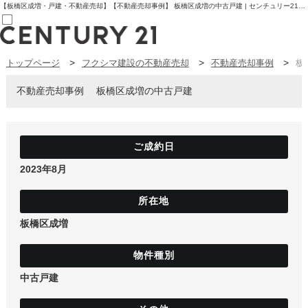
【板橋区成増・戸建・不動産売却】【不動産売却事例】 板橋区成増の中古戸建 | センチュリー21フクシマ建設 | 板橋区の不動産【センチュリー21フクシマ建設】
トップページ
フクシマ建設の不動産売却
不動産売却事例
板
売買部
0120-800-844
賃貸部
不動産売却事例
板橋区成増の中古戸建
03-6912-3505
購入
会員メニュー
新規会員登録
ログイン
お気に入り物件一覧
2023年8月
物件閲覧履歴
物件を探す
購入TOP
条件から探す
板橋区成増
学区から探す
町名から探す
マップで探す
住宅ローン控除シミュレータ
新築戸建て
中古戸建
中古戸建て
マンション