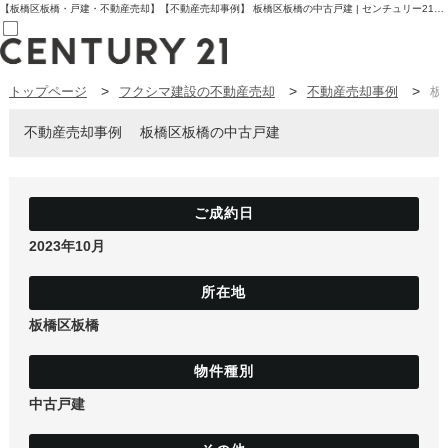
【板橋区板橋・戸建・不動産売却】【不動産売却事例】 板橋区板橋の中古戸建 | センチュリー21フクシマ建設 | 板橋区の不動産【センチュリー21フクシマ建設】
トップページ
フクシマ建設の不動産売却
不動産売却事例
板
売買部
0120-800-844
賃貸部
不動産売却事例
板橋区板橋の中古戸建
03-6912-3505
購入
会員メニュー
新規会員登録
ログイン
お気に入り物件一覧
2023年10月
物件閲覧履歴
物件を探す
購入TOP
条件から探す
板橋区板橋
学区から探す
町名から探す
マップで探す
住宅ローン控除シミュレータ
新築戸建て
中古戸建
中古戸建て
マンション