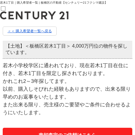
若木1丁目｜購入希望者一覧 | 板橋区の不動産【センチュリー21フクシマ建設】
売買部
＜＜ 購入希望者一覧へ戻る
0120-800-844
賃貸部
03-6912-3505
【土地】＜板橋区若木1丁目＞ 4,000万円位の物件を探し
購入
ています。
会員メニュー
新規会員登録
若木小学校学区に通われており、現在若木1丁目在住に
ログイン
お気に入り物件一覧
付き、若木1丁目を限定し探されております。
物件閲覧履歴
かれこれ2～3年探してます。
物件を探す
購入TOP
以前、購入しそびれた経験もありますので、出来る限り
条件から探す
早めのお返事をいたします。
学区から探す
町名から探す
また出来る限り、売主様のご要望やご条件に合わせるよ
マップで探す
うにいたします。
住宅ローン控除シミュレータ
新築戸建て
中古戸建て
マンション