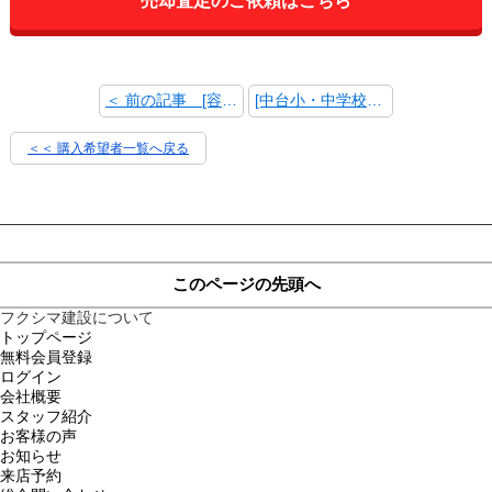
売却査定のご依頼はこちら
土地
＜ 前の記事 [容積率が目一杯食え、上に高く建てられるマンション土地を探してます。]
[中台小・中学校学区で探します] 次の記事 ＞
＜＜ 購入希望者一覧へ戻る
このページの先頭へ
フクシマ建設について
トップページ
無料会員登録
ログイン
会社概要
スタッフ紹介
お客様の声
お知らせ
来店予約