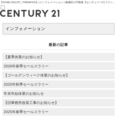
【%%BLOGLIST_THEMA%%】|インフォメーション | 板橋区の不動産【センチュリー21フクシマ建設】
売買部
インフォメーション
0120-800-844
賃貸部
03-6912-3505
購入
最新の記事
会員メニュー
新規会員登録
【夏季休業のお知らせ】
ログイン
お気に入り物件一覧
2026年春季セールスラリー
物件閲覧履歴
物件を探す
【ゴールデンウィーク休業のお知らせ】
購入TOP
条件から探す
2025年秋季セールスラリー
学区から探す
町名から探す
年末年始休業のお知らせ
マップで探す
住宅ローン控除シミュレータ
【旧事務所改装工事のお知らせ】
新築戸建て
中古戸建て
2025年春季セールスラリー
マンション