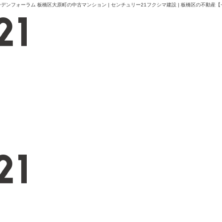
フォーラム 板橋区大原町の中古マンション | センチュリー21フクシマ建設 | 板橋区の不動産【