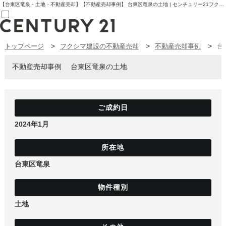
【台東区竜泉・土地・不動産売却】【不動産売却事例】 台東区竜泉の土地 | センチュリー21フクシマ建設 | 板橋区の不動産【センチュリー21フクシマ建設】
トップページ
フクシマ建設の不動産売却
不動産売却事例
台
売買部
0120-800-844
賃貸部
不動産売却事例
台東区竜泉の土地
03-6912-3505
購入
会員メニュー
新規会員登録
ログイン
お気に入り物件一覧
2024年1月
物件閲覧履歴
物件を探す
購入TOP
条件から探す
台東区竜泉
学区から探す
町名から探す
マップで探す
住宅ローン控除シミュレータ
新築戸建て
土地
中古戸建て
マンション