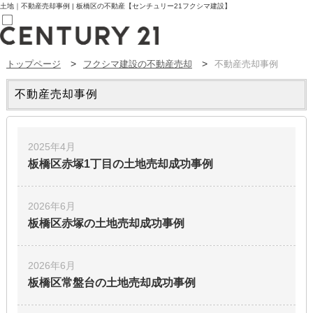
土地｜不動産売却事例 | 板橋区の不動産【センチュリー21フクシマ建設】
トップページ
フクシマ建設の不動産売却
不動産売却事例
売買部
0120-800-844
賃貸部
不動産売却事例
03-6912-3505
購入
会員メニュー
新規会員登録
2025年4月
ログイン
板橋区赤塚1丁目の土地
売却成功事例
お気に入り物件一覧
物件閲覧履歴
物件を探す
購入TOP
2026年6月
条件から探す
板橋区赤塚の土地
売却成功事例
学区から探す
町名から探す
マップで探す
2026年6月
住宅ローン控除シミュレータ
新築戸建て
板橋区常盤台の土地
売却成功事例
中古戸建て
マンション