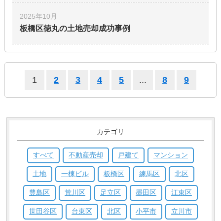
2025年10月
板橋区徳丸の土地
売却成功事例
1
2
3
4
5
...
8
9
カテゴリ
すべて
不動産売却
戸建て
マンション
土地
一棟ビル
板橋区
練馬区
北区
豊島区
荒川区
足立区
墨田区
江東区
世田谷区
台東区
北区
小平市
立川市