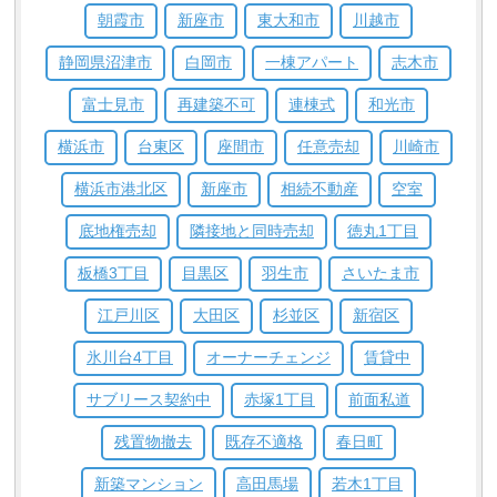
朝霞市
新座市
東大和市
川越市
静岡県沼津市
白岡市
一棟アパート
志木市
富士見市
再建築不可
連棟式
和光市
横浜市
台東区
座間市
任意売却
川崎市
横浜市港北区
新座市
相続不動産
空室
底地権売却
隣接地と同時売却
徳丸1丁目
板橋3丁目
目黒区
羽生市
さいたま市
江戸川区
大田区
杉並区
新宿区
氷川台4丁目
オーナーチェンジ
賃貸中
サブリース契約中
赤塚1丁目
前面私道
残置物撤去
既存不適格
春日町
新築マンション
高田馬場
若木1丁目