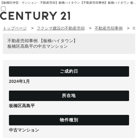
【板橋区仲宿・マンション・不動産売却】板橋ハイタウン【不動産売却事例】板橋ハイタウン 板橋区高島平の中古マンション | センチュリー21フクシマ建設 | 板橋区の不動産【センチュリー21フクシマ建設】
トップページ
フクシマ建設の不動産売却
不動産売却事例
板
売買部
0120-800-844
賃貸部
不動産売却事例
板橋ハイタウン
03-6912-3505
板橋区高島平の中古マンション
購入
会員メニュー
新規会員登録
ログイン
お気に入り物件一覧
物件閲覧履歴
2024年1月
物件を探す
購入TOP
条件から探す
学区から探す
板橋区高島平
町名から探す
マップで探す
住宅ローン控除シミュレータ
新築戸建て
中古戸建て
中古マンション
マンション