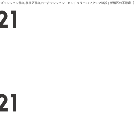
ンション徳丸 板橋区徳丸の中古マンション | センチュリー21フクシマ建設 | 板橋区の不動産【