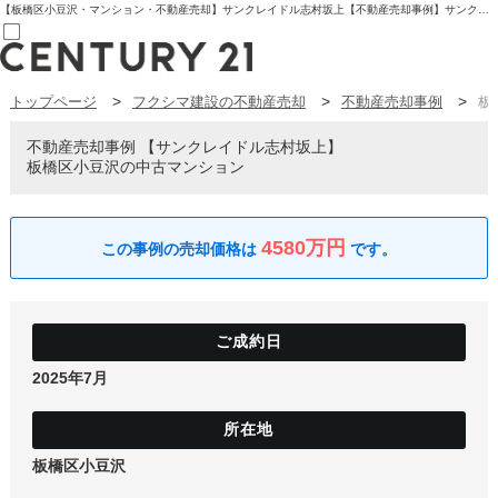
【板橋区小豆沢・マンション・不動産売却】サンクレイドル志村坂上【不動産売却事例】サンクレイドル志村坂上 板橋区小豆沢の中古マンション | センチュリー21フクシマ建設 | 板橋区の不動産【センチュリー21フクシマ建設】
トップページ
フクシマ建設の不動産売却
不動産売却事例
板
売買部
0120-800-844
賃貸部
不動産売却事例
サンクレイドル志村坂上
03-6912-3505
板橋区小豆沢の中古マンション
購入
会員メニュー
新規会員登録
ログイン
4580万円
お気に入り物件一覧
物件閲覧履歴
物件を探す
購入TOP
条件から探す
学区から探す
2025年7月
町名から探す
マップで探す
住宅ローン控除シミュレータ
新築戸建て
中古戸建て
板橋区小豆沢
マンション