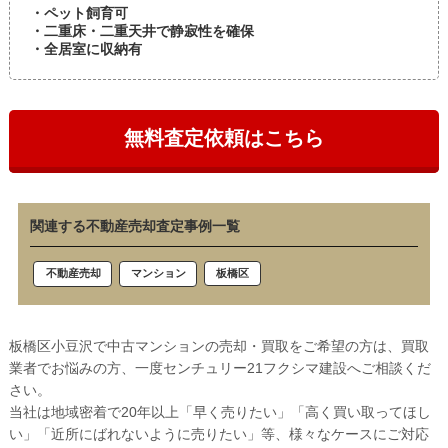
・ペット飼育可
・二重床・二重天井で静寂性を確保
・全居室に収納有
無料査定依頼はこちら
関連する不動産売却査定事例一覧
板橋区
不動産売却
マンション
板橋区小豆沢で中古マンションの売却・買取をご希望の方は、買取
業者でお悩みの方、一度センチュリー21フクシマ建設へご相談くだ
さい。
当社は地域密着で20年以上「早く売りたい」「高く買い取ってほし
い」「近所にばれないように売りたい」等、様々なケースにご対応