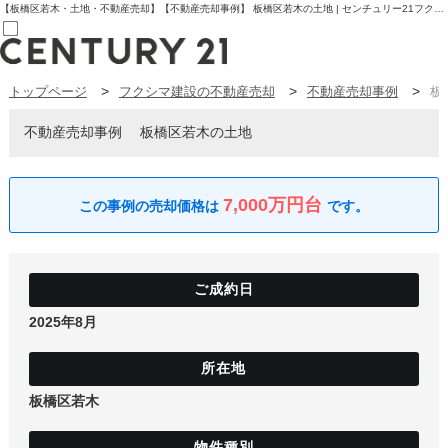
【板橋区若木・土地・不動産売却】【不動産売却事例】 板橋区若木の土地 | センチュリー21フクシマ建設 | 板橋区の不動産【センチュリー21フクシマ建設】
トップページ
フクシマ建設の不動産売却
不動産売却事例
板
売買部
0120-800-844
賃貸部
不動産売却事例
板橋区若木の土地
03-6912-3505
購入
会員メニュー
新規会員登録
7,000万円台
ログイン
お気に入り物件一覧
物件閲覧履歴
物件を探す
購入TOP
条件から探す
2025年8月
学区から探す
町名から探す
マップで探す
住宅ローン控除シミュレータ
新築戸建て
板橋区若木
中古戸建て
マンション