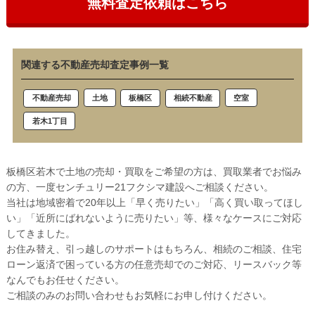
無料査定依頼はこちら
関連する不動産売却査定事例一覧
土地
空室
板橋区
不動産売却
相続不動産
若木1丁目
板橋区若木で土地の売却・買取をご希望の方は、買取業者でお悩み
の方、一度センチュリー21フクシマ建設へご相談ください。
当社は地域密着で20年以上「早く売りたい」「高く買い取ってほし
い」「近所にばれないように売りたい」等、様々なケースにご対応
してきました。
お住み替え、引っ越しのサポートはもちろん、相続のご相談、住宅
ローン返済で困っている方の任意売却でのご対応、リースバック等
なんでもお任せください。
ご相談のみのお問い合わせもお気軽にお申し付けください。