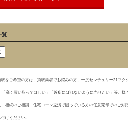
一覧
区
取をご希望の方は、買取業者でお悩みの方、一度センチュリー21フク
」「高く買い取ってほしい」「近所にばれないように売りたい」等、様
ん、相続のご相談、住宅ローン返済で困っている方の任意売却でのご対
し付けください。