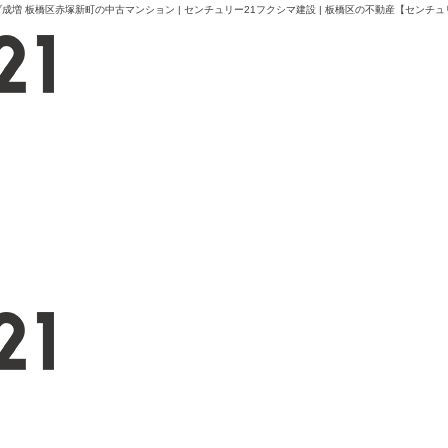
 板橋区赤塚新町の中古マンション | センチュリー21フクシマ建設 | 板橋区の不動産【センチュ