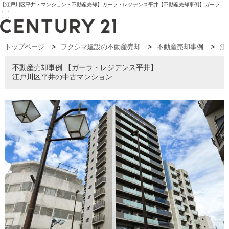
【江戸川区平井・マンション・不動産売却】ガーラ・レジデンス平井【不動産売却事例】ガーラ・レジデンス平井 江戸川区平井の中古マンション | センチュリー21フクシマ建設 | 板橋区の不動産【センチュリー21フクシマ建設】
トップページ
フクシマ建設の不動産売却
不動産売却事例
江
売買部
0120-800-844
賃貸部
不動産売却事例
ガーラ・レジデンス平井
03-6912-3505
江戸川区平井の中古マンション
購入
会員メニュー
新規会員登録
ログイン
お気に入り物件一覧
物件閲覧履歴
物件を探す
購入TOP
条件から探す
学区から探す
町名から探す
マップで探す
住宅ローン控除シミュレータ
新築戸建て
中古戸建て
マンション