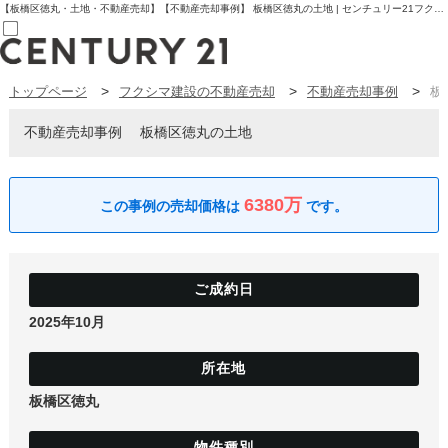
【板橋区徳丸・土地・不動産売却】【不動産売却事例】 板橋区徳丸の土地 | センチュリー21フクシマ建設 | 板橋区の不動産【センチュリー21フクシマ建設】
トップページ
フクシマ建設の不動産売却
不動産売却事例
板
売買部
0120-800-844
賃貸部
不動産売却事例
板橋区徳丸の土地
03-6912-3505
購入
会員メニュー
新規会員登録
6380万
ログイン
お気に入り物件一覧
物件閲覧履歴
物件を探す
購入TOP
条件から探す
2025年10月
学区から探す
町名から探す
マップで探す
住宅ローン控除シミュレータ
新築戸建て
板橋区徳丸
中古戸建て
マンション