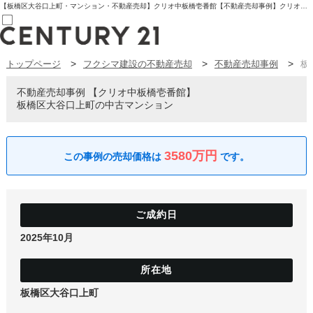
【板橋区大谷口上町・マンション・不動産売却】クリオ中板橋壱番館【不動産売却事例】クリオ中板橋壱番館 板橋区大谷口上町の中古マンション | センチュリー21フクシマ建設 | 板橋区の不動産【センチュリー21フクシマ建設】
トップページ
フクシマ建設の不動産売却
不動産売却事例
板
売買部
0120-800-844
賃貸部
不動産売却事例
クリオ中板橋壱番館
03-6912-3505
板橋区大谷口上町の中古マンション
購入
会員メニュー
新規会員登録
ログイン
3580万円
お気に入り物件一覧
物件閲覧履歴
物件を探す
購入TOP
条件から探す
学区から探す
2025年10月
町名から探す
マップで探す
住宅ローン控除シミュレータ
新築戸建て
中古戸建て
板橋区大谷口上町
マンション