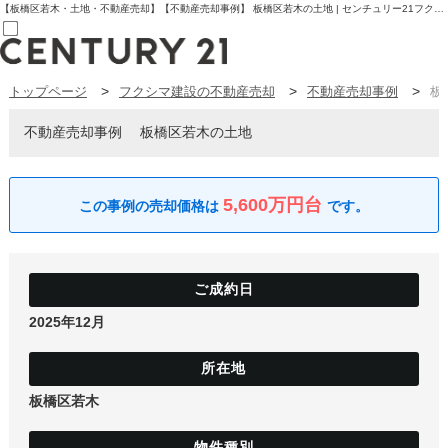
【板橋区若木・土地・不動産売却】【不動産売却事例】 板橋区若木の土地 | センチュリー21フクシマ建設 | 板橋区の不動産【センチュリー21フクシマ建設】
トップページ
フクシマ建設の不動産売却
不動産売却事例
板
売買部
0120-800-844
賃貸部
不動産売却事例
板橋区若木の土地
03-6912-3505
購入
会員メニュー
新規会員登録
5,600万円台
ログイン
お気に入り物件一覧
物件閲覧履歴
物件を探す
購入TOP
条件から探す
2025年12月
学区から探す
町名から探す
マップで探す
住宅ローン控除シミュレータ
新築戸建て
板橋区若木
中古戸建て
マンション