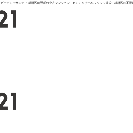
デンソサエティ 板橋区前野町の中古マンション | センチュリー21フクシマ建設 | 板橋区の不動