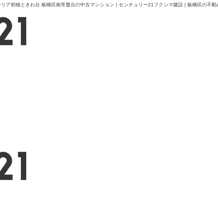
初穂ときわ台 板橋区南常盤台の中古マンション | センチュリー21フクシマ建設 | 板橋区の不動