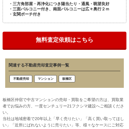
・三方角部屋・再浄化につき陽当たり・通風・眺望良好
・三面バルコニー付き、南面バルコニーは広々奥行２ｍ
・玄関ポーチ付き
無料査定依頼はこちら
関連する不動産売却査定事例一覧
板橋区
不動産売却
マンション
板橋区仲宿で中古マンションの売却・買取をご希望の方は、買取業
者でお悩みの方、一度センチュリー21フクシマ建設へご相談くださ
い。
当社は地域密着で20年以上「早く売りたい」「高く買い取ってほし
い」「近所にばれないように売りたい」等、様々なケースにご対応