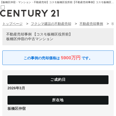
【板橋区仲宿・マンション・不動産売却】コスモ板橋区役所前【不動産売却事例】コスモ板橋区役所前 板橋区仲宿の中古マンション | センチュリー21フクシマ建設 | 板橋区の不動産【センチュリー21フクシマ建設】
トップページ
フクシマ建設の不動産売却
不動産売却事例
板
売買部
0120-800-844
賃貸部
不動産売却事例
コスモ板橋区役所前
03-6912-3505
板橋区仲宿の中古マンション
購入
会員メニュー
新規会員登録
ログイン
5900万円
お気に入り物件一覧
物件閲覧履歴
物件を探す
購入TOP
条件から探す
学区から探す
2026年3月
町名から探す
マップで探す
住宅ローン控除シミュレータ
新築戸建て
中古戸建て
板橋区仲宿
マンション