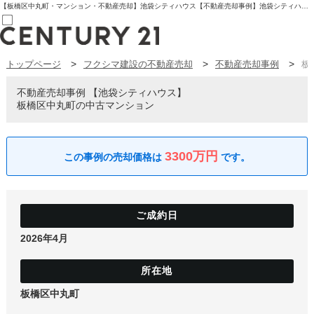
【板橋区中丸町・マンション・不動産売却】池袋シティハウス【不動産売却事例】池袋シティハウス 板橋区中丸町の中古マンション | センチュリー21フクシマ建設 | 板橋区の不動産【センチュリー21フクシマ建設】
トップページ
フクシマ建設の不動産売却
不動産売却事例
板
売買部
0120-800-844
賃貸部
不動産売却事例
池袋シティハウス
03-6912-3505
板橋区中丸町の中古マンション
購入
会員メニュー
新規会員登録
ログイン
3300万円
お気に入り物件一覧
物件閲覧履歴
物件を探す
購入TOP
条件から探す
学区から探す
2026年4月
町名から探す
マップで探す
住宅ローン控除シミュレータ
新築戸建て
中古戸建て
板橋区中丸町
マンション