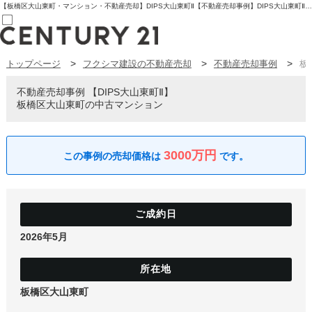
【板橋区大山東町・マンション・不動産売却】DIPS大山東町Ⅱ【不動産売却事例】DIPS大山東町Ⅱ 板橋区大山東町の中古マンション | センチュリー21フクシマ建設 | 板橋区の不動産【センチュリー21フクシマ建設】
トップページ
フクシマ建設の不動産売却
不動産売却事例
板
売買部
0120-800-844
賃貸部
不動産売却事例
DIPS大山東町Ⅱ
03-6912-3505
板橋区大山東町の中古マンション
購入
会員メニュー
新規会員登録
ログイン
3000万円
お気に入り物件一覧
物件閲覧履歴
物件を探す
購入TOP
条件から探す
学区から探す
2026年5月
町名から探す
マップで探す
住宅ローン控除シミュレータ
新築戸建て
中古戸建て
板橋区大山東町
マンション