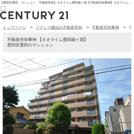
【墨田区墨田・マンション・不動産売却】ネオマイム墨田鐘ヶ淵【不動産売却事例】ネオマイム墨田鐘ヶ淵 墨田区墨田のマンション | センチュリー21フクシマ建設 | 板橋区の不動産【センチュリー21フクシマ建設】
トップページ
フクシマ建設の不動産売却
不動産売却事例
墨
売買部
0120-800-844
賃貸部
不動産売却事例
ネオマイム墨田鐘ヶ淵
03-6912-3505
墨田区墨田のマンション
購入
会員メニュー
新規会員登録
ログイン
お気に入り物件一覧
物件閲覧履歴
物件を探す
購入TOP
条件から探す
学区から探す
町名から探す
マップで探す
住宅ローン控除シミュレータ
新築戸建て
中古戸建て
マンション