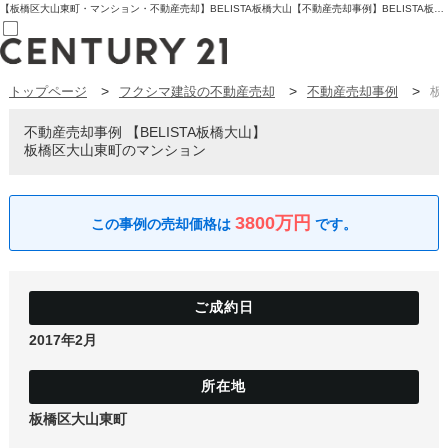
【板橋区大山東町・マンション・不動産売却】BELISTA板橋大山【不動産売却事例】BELISTA板橋大山 板橋区大山東町のマンション | センチュリー21フクシマ建設 | 板橋区の不動産【センチュリー21フクシマ建設】
トップページ
フクシマ建設の不動産売却
不動産売却事例
板
売買部
0120-800-844
賃貸部
不動産売却事例
BELISTA板橋大山
03-6912-3505
板橋区大山東町のマンション
購入
会員メニュー
新規会員登録
ログイン
3800万円
お気に入り物件一覧
物件閲覧履歴
物件を探す
購入TOP
条件から探す
学区から探す
2017年2月
町名から探す
マップで探す
住宅ローン控除シミュレータ
新築戸建て
中古戸建て
板橋区大山東町
マンション