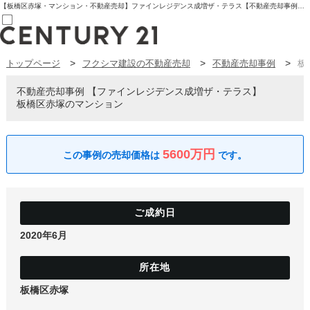
【板橋区赤塚・マンション・不動産売却】ファインレジデンス成増ザ・テラス【不動産売却事例】ファインレジデンス成増ザ・テラス 板橋区赤塚のマンション | センチュリー21フクシマ建設 | 板橋区の不動産【センチュリー21フクシマ建設】
トップページ
フクシマ建設の不動産売却
不動産売却事例
板
売買部
0120-800-844
賃貸部
不動産売却事例
ファインレジデンス成増ザ・テラス
03-6912-3505
板橋区赤塚のマンション
購入
会員メニュー
新規会員登録
ログイン
5600万円
お気に入り物件一覧
物件閲覧履歴
物件を探す
購入TOP
条件から探す
学区から探す
2020年6月
町名から探す
マップで探す
住宅ローン控除シミュレータ
新築戸建て
中古戸建て
板橋区赤塚
マンション