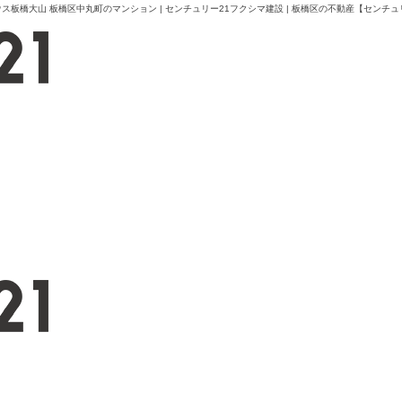
橋大山 板橋区中丸町のマンション | センチュリー21フクシマ建設 | 板橋区の不動産【センチュ