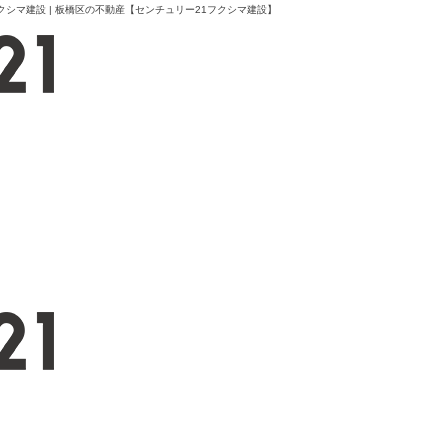
クシマ建設 | 板橋区の不動産【センチュリー21フクシマ建設】