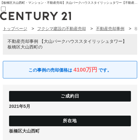
【板橋区大山西町・マンション・不動産売却】大山パークハウススタイリッシュタワー【不動産売却事例】大山パークハウススタイリッシュタワー 板橋区大山西町の | センチュリー21フクシマ建設 | 板橋区の不動産【センチュリー21フクシマ建設】
トップページ
フクシマ建設の不動産売却
不動産売却事例
板
売買部
0120-800-844
賃貸部
不動産売却事例
大山パークハウススタイリッシュタワー
03-6912-3505
板橋区大山西町の
購入
会員メニュー
新規会員登録
ログイン
4100万円
お気に入り物件一覧
物件閲覧履歴
物件を探す
購入TOP
条件から探す
学区から探す
2021年5月
町名から探す
マップで探す
住宅ローン控除シミュレータ
新築戸建て
中古戸建て
板橋区大山西町
マンション