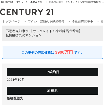
【板橋区徳丸・マンション・不動産売却】【不動産売却事例】サンクレイドル東武練馬弐番館 板橋区徳丸のマンション | センチュリー21フクシマ建設 | 板橋区の不動産【センチュリー21フクシマ建設】
トップページ
フクシマ建設の不動産売却
不動産売却事例
板
売買部
0120-800-844
賃貸部
不動産売却事例
サンクレイドル東武練馬弐番館
03-6912-3505
板橋区徳丸のマンション
購入
会員メニュー
新規会員登録
ログイン
3900万円
お気に入り物件一覧
物件閲覧履歴
物件を探す
購入TOP
条件から探す
学区から探す
2021年10月
町名から探す
マップで探す
住宅ローン控除シミュレータ
新築戸建て
中古戸建て
板橋区徳丸
マンション