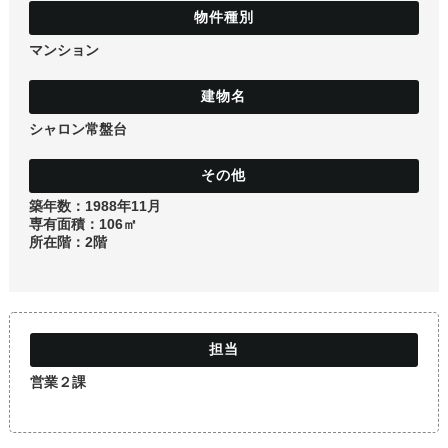
土地
マンション
シャロン常盤台
築年数：1988年11月
専有面積：106㎡
所在階：2階
営業２課