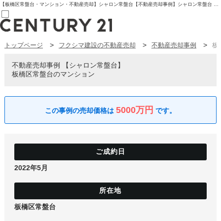
【板橋区常盤台・マンション・不動産売却】シャロン常盤台【不動産売却事例】シャロン常盤台 板橋区常盤台のマンション | センチュリー21フクシマ建設 | 板橋区の不動産【センチュリー21フクシマ建設】
トップページ
フクシマ建設の不動産売却
不動産売却事例
板
売買部
0120-800-844
賃貸部
不動産売却事例
シャロン常盤台
03-6912-3505
板橋区常盤台のマンション
購入
会員メニュー
新規会員登録
ログイン
5000万円
お気に入り物件一覧
物件閲覧履歴
物件を探す
購入TOP
条件から探す
学区から探す
2022年5月
町名から探す
マップで探す
住宅ローン控除シミュレータ
新築戸建て
中古戸建て
板橋区常盤台
マンション