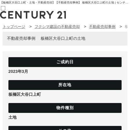
【板橋区大谷口上町・土地・不動産売却】【不動産売却事例】 板橋区大谷口上町の土地 | センチュリー21フクシマ建設 | 板橋区の不動産【センチュリー21フクシマ建設】
トップページ
フクシマ建設の不動産売却
不動産売却事例
板
売買部
0120-800-844
賃貸部
不動産売却事例
板橋区大谷口上町の土地
03-6912-3505
購入
会員メニュー
新規会員登録
ログイン
お気に入り物件一覧
2023年3月
物件閲覧履歴
物件を探す
購入TOP
条件から探す
板橋区大谷口上町
学区から探す
町名から探す
マップで探す
住宅ローン控除シミュレータ
新築戸建て
土地
中古戸建て
マンション