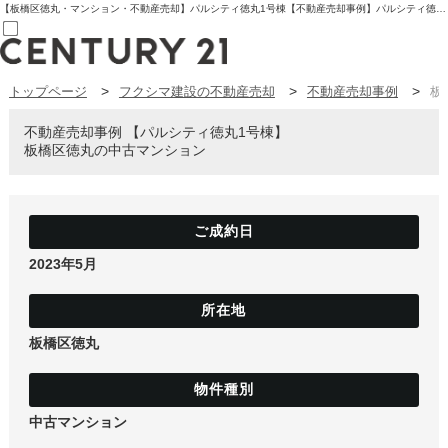
【板橋区徳丸・マンション・不動産売却】パルシティ徳丸1号棟【不動産売却事例】パルシティ徳丸1号棟 板橋区徳丸の中古マンション | センチュリー21フクシマ建設 | 板橋区の不動産【センチュリー21フクシマ建設】
トップページ
フクシマ建設の不動産売却
不動産売却事例
板
売買部
0120-800-844
賃貸部
不動産売却事例
パルシティ徳丸1号棟
03-6912-3505
板橋区徳丸の中古マンション
購入
会員メニュー
新規会員登録
ログイン
お気に入り物件一覧
物件閲覧履歴
2023年5月
物件を探す
購入TOP
条件から探す
学区から探す
板橋区徳丸
町名から探す
マップで探す
住宅ローン控除シミュレータ
新築戸建て
中古戸建て
中古マンション
マンション